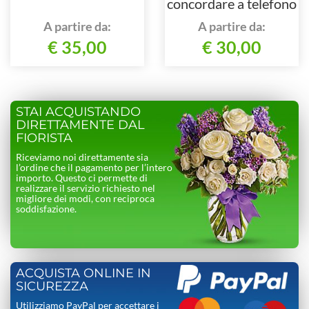
concordare a telefono
al nostro numero
A partire da:
A partire da:
€ 35,00
€ 30,00
STAI ACQUISTANDO
DIRETTAMENTE DAL
FIORISTA
Riceviamo noi direttamente sia
l’ordine che il pagamento per l’intero
importo. Questo ci permette di
realizzare il servizio richiesto nel
migliore dei modi, con reciproca
soddisfazione.
ACQUISTA ONLINE IN
SICUREZZA
Utilizziamo PayPal per accettare i