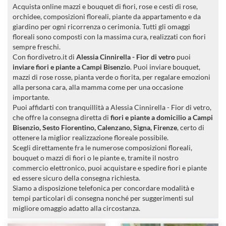
Acquista online mazzi e bouquet di fiori, rose e cesti di rose,
orchidee, composizioni floreali, piante da appartamento e da
giardino per ogni ricorrenza o cerimonia. Tutti gli omaggi
floreali sono composti con la massima cura, realizzati con fiori
sempre freschi.
Con fiordivetro.it di
Alessia Cinnirella - Fior di vetro
puoi
inviare fiori e piante a Campi Bisenzio
. Puoi inviare bouquet,
mazzi di rose rosse, pianta verde o fiorita, per regalare emozioni
alla persona cara, alla mamma come per una occasione
importante.
Puoi affidarti con tranquillità a Alessia Cinnirella - Fior di vetro,
che offre la consegna diretta di
fiori e piante a domicilio a Campi
Bisenzio, Sesto Fiorentino, Calenzano, Signa, Firenze
, certo di
ottenere la miglior realizzazione floreale possibile.
Scegli direttamente fra le numerose composizioni floreali,
bouquet o mazzi di fiori o le piante e, tramite il nostro
commercio elettronico, puoi acquistare e spedire fiori e piante
ed essere sicuro della consegna richiesta.
Siamo a disposizione telefonica per concordare modalità e
tempi particolari di consegna nonché per suggerimenti sul
migliore omaggio adatto alla circostanza.