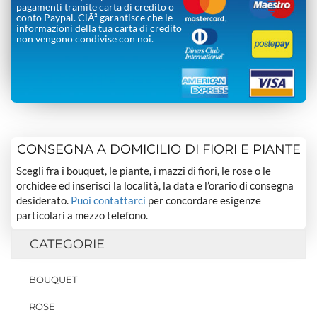
pagamenti tramite carta di credito o
conto Paypal. CiÃ² garantisce che le
informazioni della tua carta di credito
non vengono condivise con noi.
CONSEGNA A DOMICILIO DI FIORI E PIANTE
Scegli fra i bouquet, le piante, i mazzi di fiori, le rose o le
orchidee ed inserisci la località, la data e l’orario di consegna
desiderato.
Puoi contattarci
per concordare esigenze
particolari a mezzo telefono.
CATEGORIE
BOUQUET
ROSE