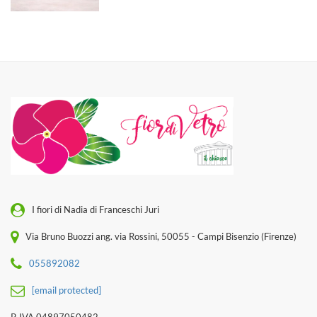
I fiori di Nadia di Franceschi Juri
Via Bruno Buozzi ang. via Rossini, 50055 - Campi Bisenzio (Firenze)
055892082
[email protected]
P. IVA 04897050482